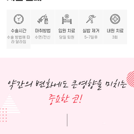
수술시간
마취방법
입원 치료
실밥 제거
내원 치료
수술 방법에 따
수면/전신
당일 퇴원
5~7일후
3회
라 달라짐